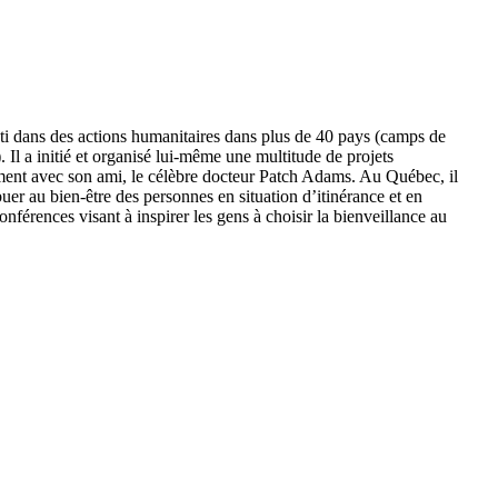
ti dans des actions humanitaires dans plus de 40 pays (camps de
). Il a initié et organisé lui-même une multitude de projets
ment avec son ami, le célèbre docteur Patch Adams. Au Québec, il
uer au bien-être des personnes en situation d’itinérance et en
nférences visant à inspirer les gens à choisir la bienveillance au
20 ans d’humanitaire