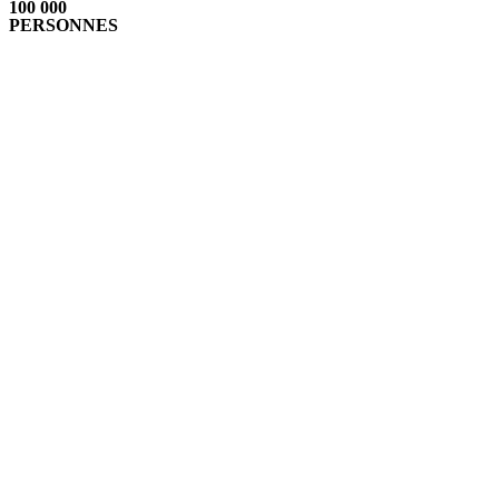
100 000
PERSONNES
Conférences
Comment tu fais pour garder le sourir