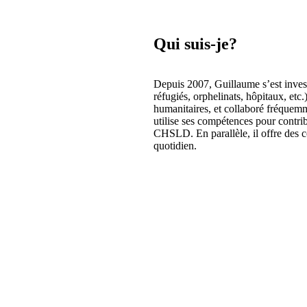
Qui suis-je?
Depuis 2007, Guillaume s’est inves
réfugiés, orphelinats, hôpitaux, etc.
humanitaires, et collaboré fréquem
utilise ses compétences pour contrib
CHSLD. En parallèle, il offre des co
quotidien.
En savoir plus
e?
Bonjour Madame Allard, je suis content